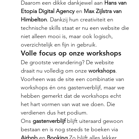
Daarom een dikke dankjewel aan 
Hans van 
Etopia Digital Agency
 en 
Max Zijlstra van 
Himbelton
. Dankzij hun creativiteit en 
technische skills staat er nu een website die 
niet alleen mooi is, maar ook logisch, 
overzichtelijk en fijn in gebruik.
Volle focus op onze workshops
De grootste verandering? De website 
draait nu volledig om onze 
workshops
. 
Voorheen was de site een combinatie van 
workshops én ons gastenverblijf, maar we 
hebben gemerkt dat de workshops echt 
het hart vormen van wat we doen. Die 
verdienen dus het podium.
Ons 
gastenverblijf
 blijft uiteraard gewoon 
bestaan en is nog steeds te boeken via 
Airbnb
 en 
Booking 
Zo blijft alles lekker 