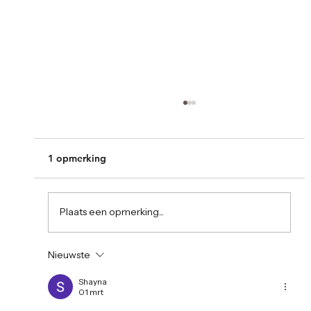
1 opmerking
Plaats een opmerking...
Yes! De nieuwe website is live
Nieuwste
Shayna
01 mrt